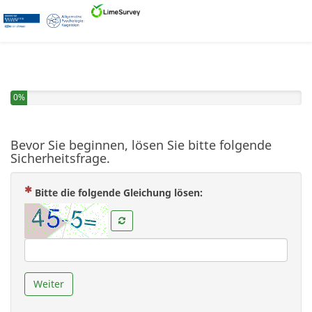
Sie haben 0% dieser Umfrage fertiggestellt.
0%
Bevor Sie beginnen, lösen Sie bitte folgende
Sicherheitsfrage.
( Zwingend notwendig 
Bitte die folgende Gleichung lösen:
Weiter